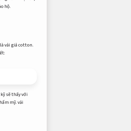
ảo hộ.
à vải giả cotton.
ết:
 kỹ sẽ thấy với
thẩm mỹ.
vải