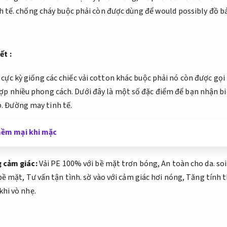
 tế.
chống cháy buộc phải còn được dùng để would possibly đồ b
ết :
 cực kỳ giống các chiếc vải cotton khác buộc phải nó còn được gọi l
ợp nhiều phong cách.
Dưới đây là một số đặc điểm để bạn nhận bi
.
Đường may tinh tế.
mềm mại khi mặc
 cảm giác:
Vải PE 100% với bề mặt trơn bóng,
An toàn cho da.
soi
bề mặt,
Tư vấn tận tình.
sờ vào với cảm giác hơi nóng,
Tăng tính 
khi vò nhẹ.