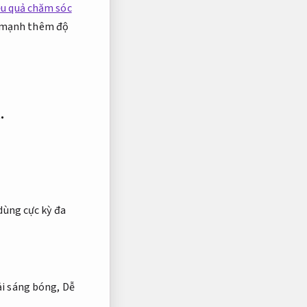
ệu quả chăm sóc
ẩy mạnh thêm độ
.
dùng cực kỳ đa
i sáng bóng,
Dễ