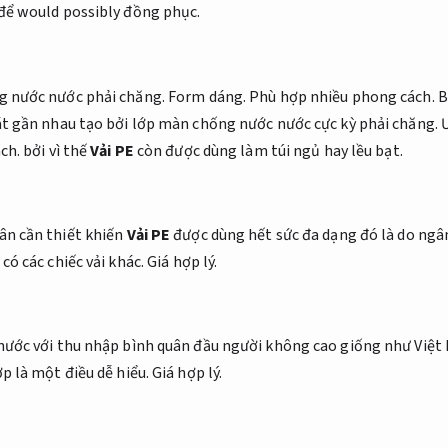
để would possibly đồng phục.
g nước nước phải chăng.
Form dáng.
Phù hợp nhiều phong cách.
B
át gần nhau tạo bởi lớp màn chống nước nước cực kỳ phải chăng.
Ư
ch.
bởi vì thế
Vải PE
còn được dùng làm túi ngủ hay lều bạt.
n cần thiết khiến
Vải PE
được dùng hết sức đa dạng đó là do ngâ
có các chiếc vải khác.
Giá hợp lý.
nước với thu nhập bình quân đầu người không cao giống như Việt
p là một điều dễ hiểu.
Giá hợp lý.