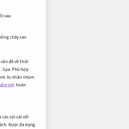
i sau:
ống cháy cao
vấn đề về thời
g
.
Spa.
Phù hợp
ình.
bị nhăn nhúm
thẩm mỹ
hoàn
các sợi vải với
ách.
Được đa dạng