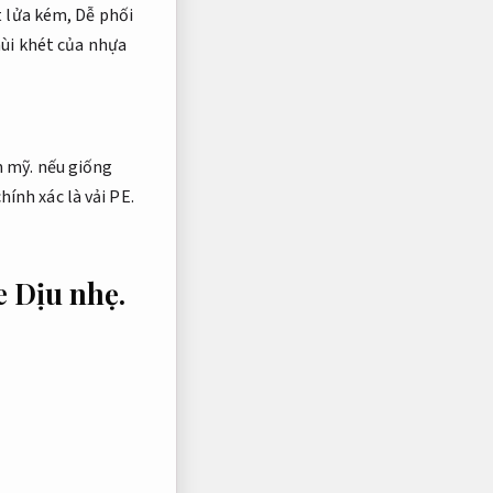
t lửa kém,
Dễ phối
ùi khét của nhựa
 mỹ.
nếu giống
ính xác là vải PE.
pe
Dịu nhẹ.