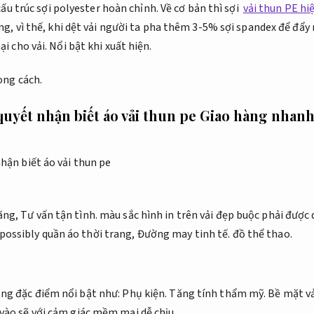
 cấu trúc sợi polyester hoàn chỉnh. Về cơ bản thì sợi
vải thun PE hi
ng, vì thế, khi dệt vải người ta pha thêm 3-5% sợi spandex để đ
i cho vải.
Nổi bật khi xuất hiện.
ong cách.
quyết nhận biết áo vải thun pe
Giao hàng nhanh
hăng,
Tư vấn tận tình.
màu sắc hình in trên vải đẹp buộc phải được 
possibly quần áo thời trang,
Đường may tinh tế.
đồ thể thao.
ạng đặc điểm nổi bật như:
Phụ kiện.
Tăng tính thẩm mỹ.
Bề mặt vả
 vào sẽ với cảm giác mềm mại dễ chịu.