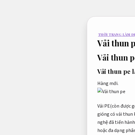
Bỏ
qua
nội
dung
THỜI TRANG LÀM Đ
Vải thun 
Vải thun p
Vải thun pe l
Hàng mới.
Vải PE(còn được gọ
gióng có vải thun 
nghệ đã tiến hành
hoặc đa dạng phân 