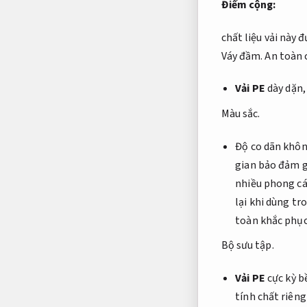
Điểm cộng:
chất liệu vải này 
Váy đầm.
An toàn 
Vải PE
dày dặn
Màu sắc.
Độ co dãn khôn
gian bảo đảm g
nhiều phong cá
lại khi dùng tr
toàn khắc phục
Bộ sưu tập.
Vải PE
cực kỳ b
tính chất riên