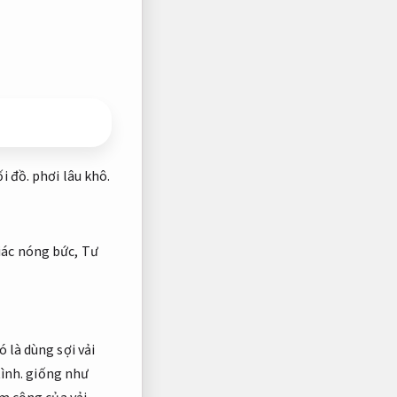
i đồ.
phơi lâu khô.
iác nóng bức,
Tư
 là dùng sợi vải
ình.
giống như