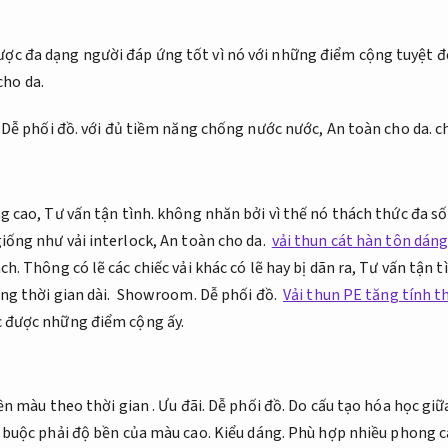
được đa dạng người đáp ứng tốt vì nó với những điểm cộng tuyệt đố
cho da.
,
Dễ phối đồ.
với đủ tiềm năng chống nước nước,
An toàn cho da.
ch
g cao,
Tư vấn tận tình.
không nhăn bởi vì thế nó thách thức đa số 
iống như vải interlock,
An toàn cho da.
vải thun cát hàn tôn dán
ch.
Thông có lẽ các chiếc vải khác có lẽ hay bị dãn ra,
Tư vấn tận t
ong thời gian dài.
Showroom.
Dễ phối đồ.
Vải thun PE tăng tính 
 được những điểm cộng ấy.
ền màu theo thời gian .
Ưu đãi.
Dễ phối đồ.
Do cấu tạo hóa học giữa 
g buộc phải độ bền của màu cao.
Kiểu dáng.
Phù hợp nhiều phong c