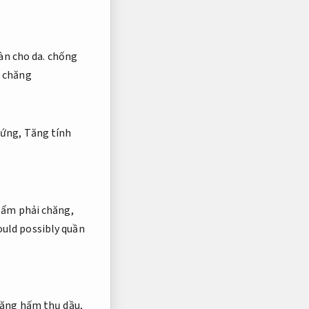
àn cho da.
chống
i chăng
 ứng,
Tăng tính
 ẩm phải chăng,
uld possibly quần
năng hấm thụ dầu,