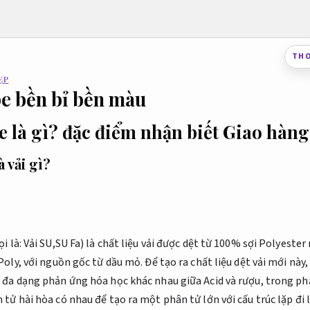
THO
ẸP
pe bền bỉ bền màu
e là gì? đặc điểm nhận biết
Giao hàng
à vải gì?
i là: Vải SU,SU Fa) là chất liệu vải được dệt từ 100% sợi Polyeste
Poly, với nguồn gốc từ dầu mỏ. Để tạo ra chất liệu dệt vải mới này
 đa dạng phản ứng hóa học khác nhau giữa Acid và rượu, trong ph
tử hài hòa có nhau để tạo ra một phân tử lớn với cấu trúc lặp đi l