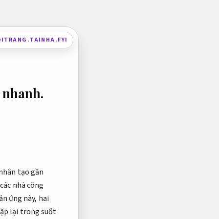
ITRANG.TAINHA.FYI
 nhanh.
r nhân tạo gần
, các nhà công
ản ứng này, hai
ặp lại trong suốt