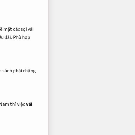
ề mặt các sợi vải
u đãi.
Phù hợp
n sách phải chăng
 Nam thì việc
Vải