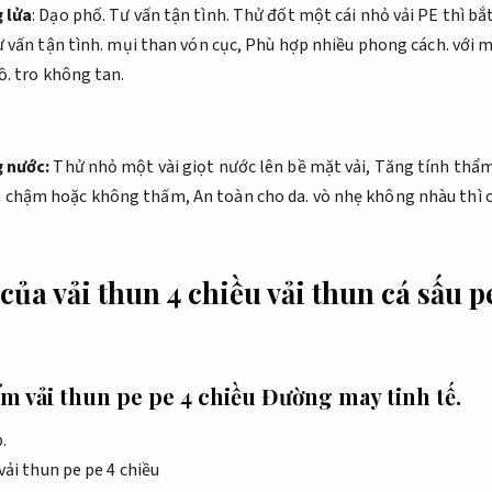
 lửa
:
Dạo phố.
Tư vấn tận tình.
Thử đốt một cái nhỏ vải PE thì bắ
 vấn tận tình.
mụi than vón cục,
Phù hợp nhiều phong cách.
với m
ồ.
tro không tan.
g nước:
Thử nhỏ một vài giọt nước lên bề mặt vải,
Tăng tính thẩm
 chậm hoặc không thấm,
An toàn cho da.
vò nhẹ không nhàu thì ch
ủa vải thun 4 chiều vải thun cá sấu 
m vải thun pe pe 4 chiều
Đường may tinh tế.
.