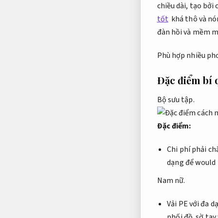
chiều dài, tạo bởi
tốt
khá thô và nó
đàn hồi và mềm mạ
Phù hợp nhiều ph
Đặc điểm bí 
Bộ sưu tập.
Đặc điểm:
Chi phí phải c
dạng để would 
Nam nữ.
Vải PE với đa d
phối đồ.
sờ tay