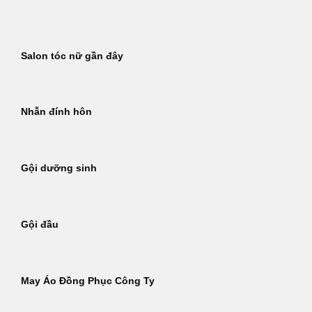
Bỏ
qua
nội
Salon tóc nữ gần đây
dung
Nhẫn đính hôn
Gội dưỡng sinh
Gội đầu
May Áo Đồng Phục Công Ty